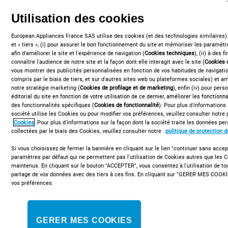
Utilisation des cookies
European Appliances France SAS utilise des cookies (et des technologies similaires)
I6I8LCSX
et « tiers », (i) pour assurer le bon fonctionnement du site et mémoriser les paramètre
Cuisinière électrique posable Indesit: 60
afin d'améliorer le site et l'expérience de navigation (
Cookies techniques
), (ii) à des 
connaître l'audience de notre site et la façon dont elle interagit avec le site (
Cookies 
cm - I6I8LCSX
vous montrer des publicités personnalisées en fonction de vos habitudes de navigation
compris par le biais de tiers, et sur d'autres sites web ou plateformes sociales) et amé
notre stratégie marketing (
Cookies de profilage et de marketing
), enfin (iv) pour per
Cette cuisinière posable 60x60 Indesit présente les
éditorial du site en fonction de votre utilisation de ce dernier, améliorer les fonctionna
caractéristiques suivantes : 4 plaques à induction. Couleur inox.
des fonctionnalités spécifiques (
Cookies de fonctionnalité
). Pour plus d'informations
Mode de cuisson multifonction. 60 cm de large. Click&Clean, pour
société utilise les Cookies ou pour modifier vos préférences, veuillez consulter notre 
Cookies
. Pour plus d'informations sur la façon dont la société traite les données p
un nettoyage de la vitre intérieure simplifié.
collectées par le biais des Cookies, veuillez consulter notre
politique de protection 
Si vous choisissez de fermer la bannière en cliquant sur le lien "continuer sans accept
paramètres par défaut qui ne permettent pas l'utilisation de Cookies autres que les 
Trouver un revendeur
maintenus. En cliquant sur le bouton "ACCEPTER", vous consentez à l'utilisation de t
partage de vos données avec des tiers à ces fins. En cliquant sur "GERER MES COOKI
vos préférences.
GERER MES COOKIES