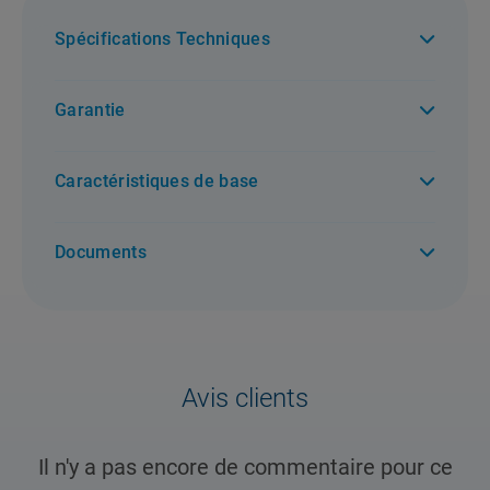
Spécifications Techniques
Garantie
Enregistrez votre produit et bénéficierez d'une protection
Caractéristiques de base
renforcée et de services personnalisés
Documents
Avis clients
Il n'y a pas encore de commentaire pour ce