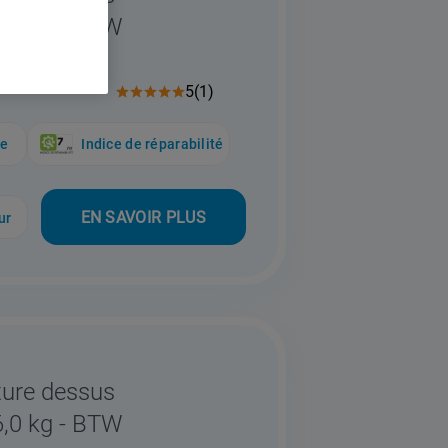
6,0 kg - BTW
5
(
1
)
ue
Indice de réparabilité
EN SAVOIR PLUS
ur
ture dessus
6,0 kg - BTW