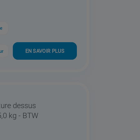
ue
EN SAVOIR PLUS
ur
ture dessus
5,0 kg - BTW