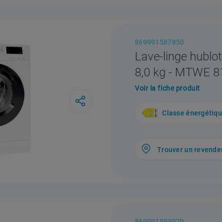
869991587850
Lave-linge hublot
8,0 kg - MTWE 
Voir la fiche produit
Classe énergétiq
Trouver un revende
869991593920