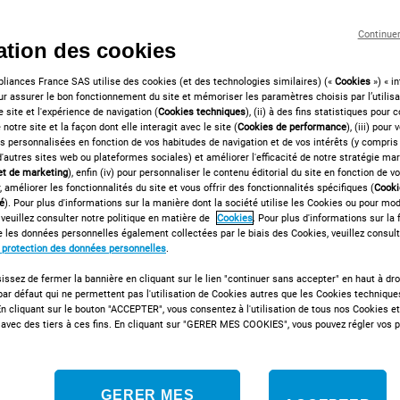
la famille peut le faire
Continue
sation des cookies
EN SAVOIR PLU
liances France SAS utilise des cookies (et des technologies similaires) («
Cookies
») « in
pour assurer le bon fonctionnement du site et mémoriser les paramètres choisis par l’utilisa
e site et l'expérience de navigation (
Cookies techniques
), (ii) à des fins statistiques pour 
 notre site et la façon dont elle interagit avec le site (
Cookies de performance
), (iii) pour
és personnalisées en fonction de vos habitudes de navigation et de vos intérêts (y compris 
 d'autres sites web ou plateformes sociales) et améliorer l'efficacité de notre stratégie mar
 et de marketing
), enfin (iv) pour personnaliser le contenu éditorial du site en fonction de vo
, améliorer les fonctionnalités du site et vous offrir des fonctionnalités spécifiques (
Cooki
té
). Pour plus d'informations sur la manière dont la société utilise les Cookies ou pour mod
 veuillez consulter notre politique en matière de
Cookies
. Pour plus d'informations sur la 
FILTRES
TRIER PAR
te les données personnelles également collectées par le biais des Cookies, veuillez consult
e protection des données personnelles
.
issez de fermer la bannière en cliquant sur le lien "continuer sans accepter" en haut à droi
ar défaut qui ne permettent pas l'utilisation de Cookies autres que les Cookies technique
n cliquant sur le bouton "ACCEPTER", vous consentez à l'utilisation de tous nos Cookies e
avec des tiers à ces fins. En cliquant sur "GERER MES COOKIES", vous pouvez régler vos 
859991610810
Lave-linge ouver
GERER MES