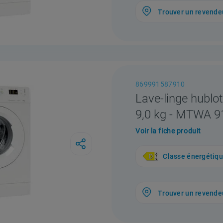
Trouver un revende
869991587910
Lave-linge hublot
9,0 kg - MTWA 
Voir la fiche produit
Classe énergétiq
Trouver un revende