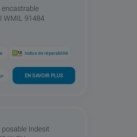
t encastrable
- BI WMIL 91484
ue
Indice de réparabilité
EN SAVOIR PLUS
ur
 posable Indesit