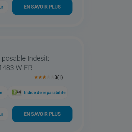
EN SAVOIR PLUS
ur
 posable Indesit:
91483 W FR
3
(
1
)
ue
Indice de réparabilité
EN SAVOIR PLUS
ur