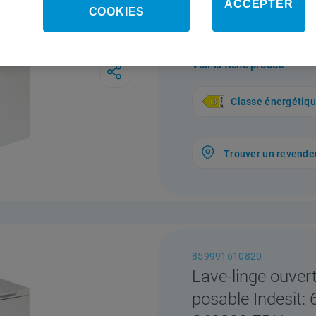
ACCEPTER
COOKIES
posable Indesit: 
L6230 FR/N
Voir la fiche produit
Classe énergétiq
Trouver un revende
859991610820
Lave-linge ouver
posable Indesit: 