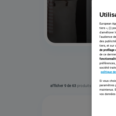
Utili
European App
tiers », (i) 
d'améliorer l
l'audience de
des publicit
tiers, et sur
de profilage
de ce dernier
fonctionnali
préférences,
société trai
politique d
Si vous chois
paramètres p
afficher
9 de 63
maintenus. E
vos données 