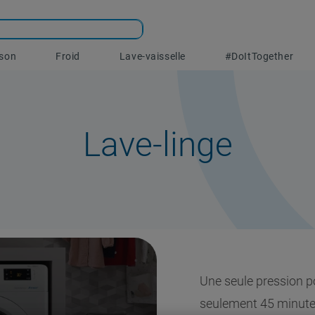
sson
Froid
Lave-vaisselle
#DoItTogether
Lave-linge
Une seule pression p
seulement 45 minutes.