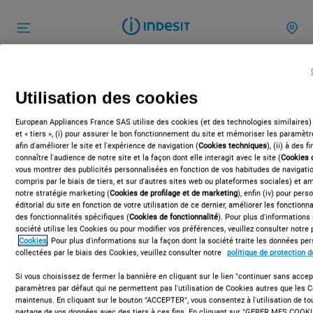
Utilisation des cookies
European Appliances France SAS utilise des cookies (et des technologies similaires)
et « tiers », (i) pour assurer le bon fonctionnement du site et mémoriser les paramètre
afin d'améliorer le site et l'expérience de navigation (
Cookies techniques
), (ii) à des 
connaître l'audience de notre site et la façon dont elle interagit avec le site (
Cookies 
vous montrer des publicités personnalisées en fonction de vos habitudes de navigation
compris par le biais de tiers, et sur d'autres sites web ou plateformes sociales) et amé
notre stratégie marketing (
Cookies de profilage et de marketing
), enfin (iv) pour per
éditorial du site en fonction de votre utilisation de ce dernier, améliorer les fonctionna
des fonctionnalités spécifiques (
Cookies de fonctionnalité
). Pour plus d'informations
société utilise les Cookies ou pour modifier vos préférences, veuillez consulter notre 
Cookies
. Pour plus d'informations sur la façon dont la société traite les données p
collectées par le biais des Cookies, veuillez consulter notre
politique de protection 
Si vous choisissez de fermer la bannière en cliquant sur le lien "continuer sans accept
paramètres par défaut qui ne permettent pas l'utilisation de Cookies autres que les 
maintenus. En cliquant sur le bouton "ACCEPTER", vous consentez à l'utilisation de t
partage de vos données avec des tiers à ces fins. En cliquant sur "GERER MES COOKI