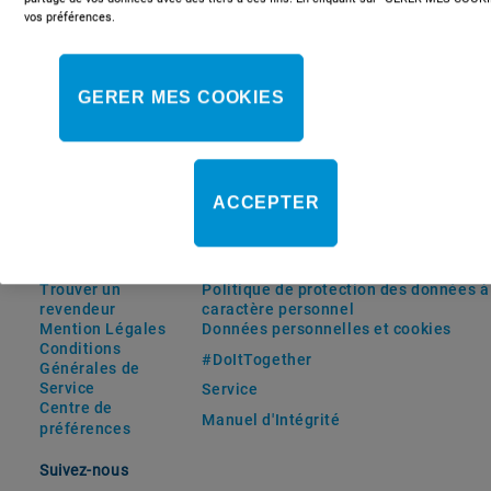
vos préférences.
GERER MES COOKIES
ACCEPTER
Trouver un
Politique de protection des données à
revendeur
caractère personnel
Mention Légales
Données personnelles et cookies
Conditions
#DoItTogether
Générales de
Service
Service
Centre de
Manuel d'Intégrité
préférences
Suivez-nous