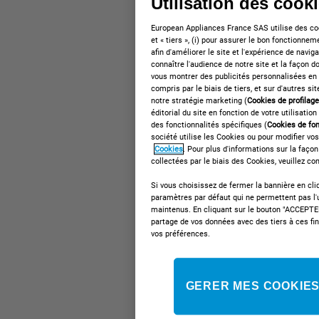
Utilisation des cook
European Appliances France SAS utilise des coo
et « tiers », (i) pour assurer le bon fonctionne
afin d'améliorer le site et l'expérience de naviga
connaître l'audience de notre site et la façon don
vous montrer des publicités personnalisées en f
compris par le biais de tiers, et sur d'autres si
notre stratégie marketing (
Cookies de profilag
éditorial du site en fonction de votre utilisation
des fonctionnalités spécifiques (
Cookies de fon
société utilise les Cookies ou pour modifier vos
Cookies
. Pour plus d'informations sur la faço
collectées par le biais des Cookies, veuillez co
Si vous choisissez de fermer la bannière en cliq
paramètres par défaut qui ne permettent pas l'
maintenus. En cliquant sur le bouton "ACCEPTER"
partage de vos données avec des tiers à ces fi
vos préférences.
GERER MES COOKIE