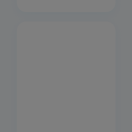
869991551640
Cuisinière électrique posable
Indesit: 60 cm -
I6V6C1A.H(W)/FR
Voir la fiche produit