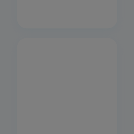
869991715340
Cuisinière électrique posable
Indesit: 50 cm - I5V3PCB