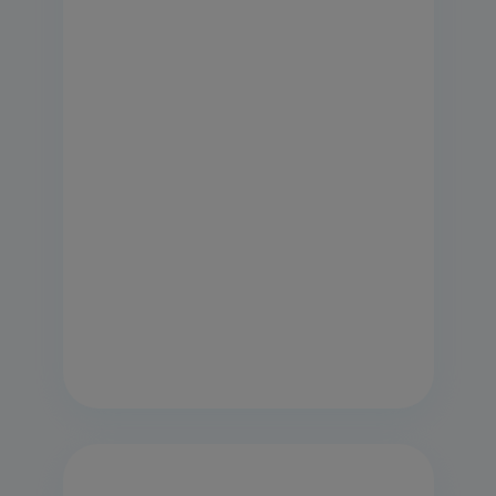
869991567880
Cuisinière gaz posable Indesit: 50
cm - IS5G2PCW/FR
Voir la fiche produit
Classe énergétique
Trouver un revendeur
EN SAVOIR PLUS