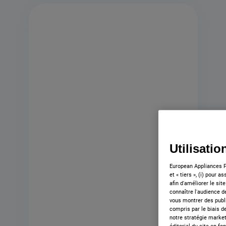
869991608170
Cuisinière électrique posable
Utilisati
Indesit: 60 cm - IS67V5CCB/FR
European Appliances F
Voir la fiche produit
et « tiers », (i) pour 
afin d'améliorer le sit
connaître l'audience de
Classe énergétique
vous montrer des publi
compris par le biais de
notre stratégie market
Trouver un revendeur