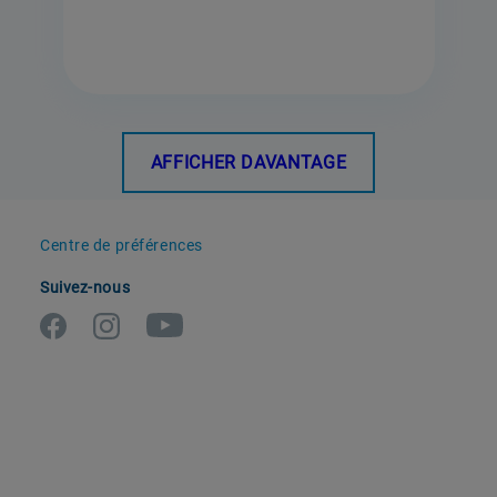
EN SAVOIR PLUS
AFFICHER DAVANTAGE
Centre de préférences
Suivez-nous
869991564700
Cuisinière électrique posable
Indesit: 50 cm - IS5G8MHA/FR