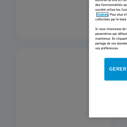
éditorial du site en fo
des fonctionnalités sp
société utilise les Co
Cookies
. Pour plus d
EN SAVOIR PLUS
collectées par le biai
Si vous choisissez de f
paramètres par défaut 
maintenus. En cliquant
partage de vos donnée
vos préférences.
GERER
869991605300