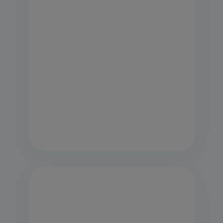
Cuisinière électrique posable
Indesit: 60 cm - IS67IQ8CCX/FR
Voir la fiche produit
Classe énergétique
Trouver un revendeur
EN SAVOIR PLUS