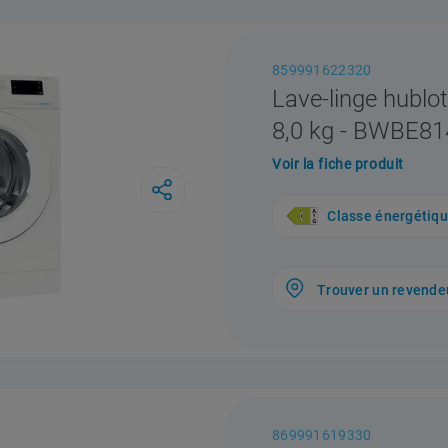
859991622320
Lave-linge hublot
8,0 kg - BWBE8
Voir la fiche produit
Classe énergétiq
Trouver un revende
869991619330