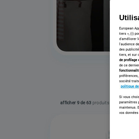
Utili
European App
tiers », (i) 
d'améliorer l
l'audience de
des publicit
tiers, et sur
de profilage
de ce dernier
fonctionnali
préférences,
société trai
politique d
Si vous chois
paramètres p
afficher
9 de 63
maintenus. E
vos données 