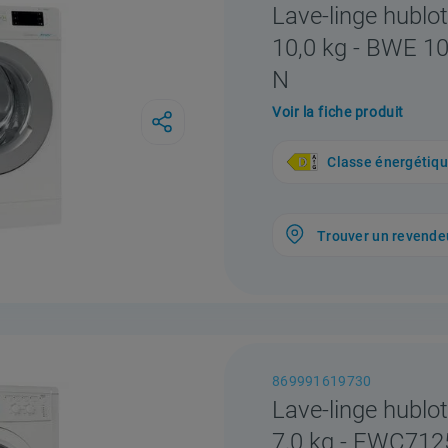
Lave-linge hublot
10,0 kg - BWE 
N
Voir la fiche produit
Classe énergétiq
Trouver un revende
869991619730
Lave-linge hublot
7,0 kg - EWC71