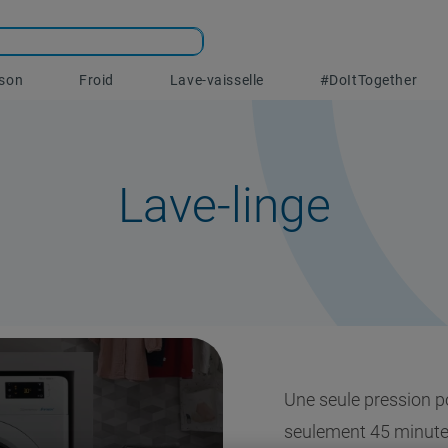
sson
Froid
Lave-vaisselle
#DoItTogether
Lave-linge
Une seule pression p
seulement 45 minutes.