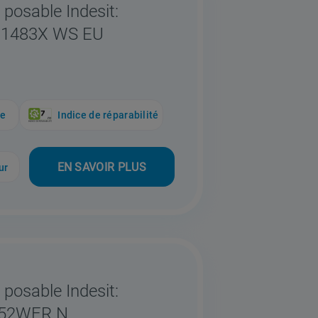
 posable Indesit:
101483X WS EU
ue
Indice de réparabilité
EN SAVOIR PLUS
ur
 posable Indesit:
252WFR N