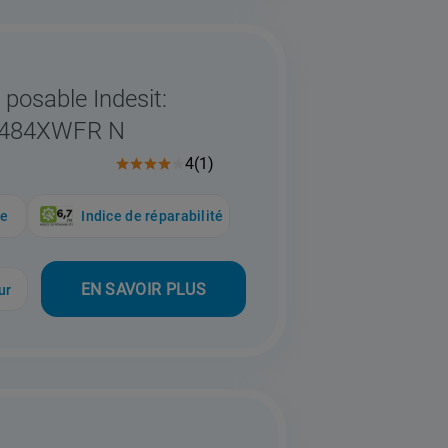
 posable Indesit:
1484XWFR N
4
(
1
)
ue
Indice de réparabilité
EN SAVOIR PLUS
ur