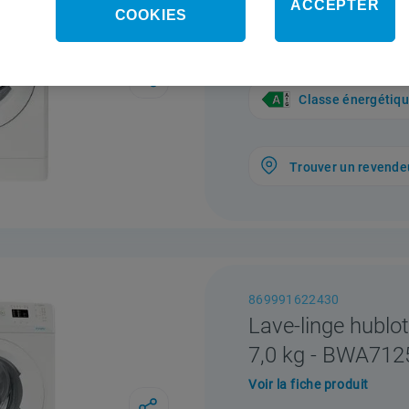
ACCEPTER
COOKIES
9,0 kg - BWE 9
Voir la fiche produit
Classe énergétiq
Trouver un revende
869991622430
Lave-linge hublot
7,0 kg - BWA71
Voir la fiche produit