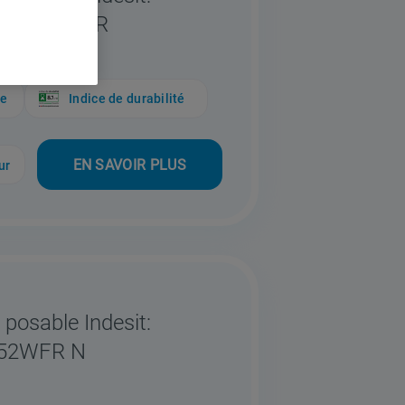
1496X WV FR
ue
Indice de durabilité
EN SAVOIR PLUS
ur
 posable Indesit:
252WFR N