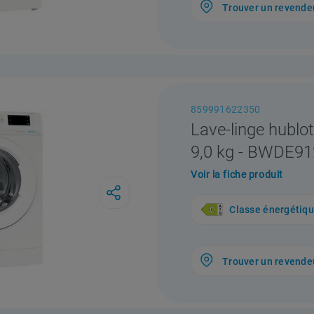
Trouver un revende
859991622350
Lave-linge hublot
9,0 kg - BWDE
Voir la fiche produit
Classe énergétiq
Trouver un revende