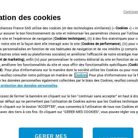
la famille peut le faire
Continue
sation des cookies
EN SAVOIR PLU
liances France SAS utilise des cookies (et des technologies similaires) («
Cookies
») « in
pour assurer le bon fonctionnement du site et mémoriser les paramètres choisis par l’utilisa
e site et l'expérience de navigation (
Cookies techniques
), (ii) à des fins statistiques pour 
 notre site et la façon dont elle interagit avec le site (
Cookies de performance
), (iii) pour
és personnalisées en fonction de vos habitudes de navigation et de vos intérêts (y compris 
 d'autres sites web ou plateformes sociales) et améliorer l'efficacité de notre stratégie mar
 et de marketing
), enfin (iv) pour personnaliser le contenu éditorial du site en fonction de vo
, améliorer les fonctionnalités du site et vous offrir des fonctionnalités spécifiques (
Cooki
té
). Pour plus d'informations sur la manière dont la société utilise les Cookies ou pour mod
 veuillez consulter notre politique en matière de
Cookies
. Pour plus d'informations sur la 
FILTRES
TRIER PAR
te les données personnelles également collectées par le biais des Cookies, veuillez consult
e protection des données personnelles
.
issez de fermer la bannière en cliquant sur le lien "continuer sans accepter" en haut à droi
ar défaut qui ne permettent pas l'utilisation de Cookies autres que les Cookies technique
n cliquant sur le bouton "ACCEPTER", vous consentez à l'utilisation de tous nos Cookies e
avec des tiers à ces fins. En cliquant sur "GERER MES COOKIES", vous pouvez régler vos 
859991673450
Lave-linge hublot
GERER MES