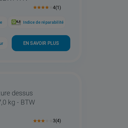
4
(
1
)
ue
Indice de réparabilité
EN SAVOIR PLUS
ur
ture dessus
7,0 kg - BTW
3
(
4
)