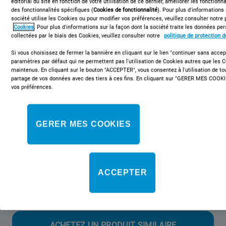
éditorial du site en fonction de votre utilisation de ce dernier, améliorer les fonctionna
des fonctionnalités spécifiques (
Cookies de fonctionnalité
). Pour plus d'informations
société utilise les Cookies ou pour modifier vos préférences, veuillez consulter notre 
Cookies
. Pour plus d'informations sur la façon dont la société traite les données p
collectées par le biais des Cookies, veuillez consulter notre
politique de protection 
IS5V5GCW/E
Cuisinière électrique posable Indesit: 50
Si vous choisissez de fermer la bannière en cliquant sur le lien "continuer sans accept
paramètres par défaut qui ne permettent pas l'utilisation de Cookies autres que les 
cm - IS5V5GCW/E
maintenus. En cliquant sur le bouton "ACCEPTER", vous consentez à l'utilisation de t
partage de vos données avec des tiers à ces fins. En cliquant sur "GERER MES COOKI
vos préférences.
Cette cuisinière posable 50x60 Indesit présente les
caractéristiques suivantes : 4 plaques vitrocéramique. Couleur
blanche. Mode de cuisson multifonction. 50 cm de large.
GERER MES COOKIES
Classe énergétique
ACCEPTER
Cette référence n'est plus disponible
ACHETEZ UN PRODUIT SIMILAIRE