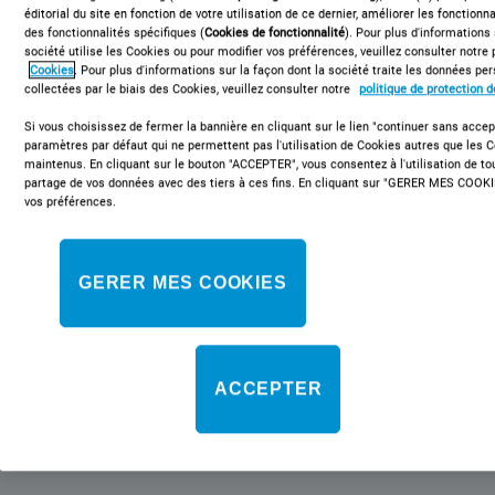
éditorial du site en fonction de votre utilisation de ce dernier, améliorer les fonctionna
des fonctionnalités spécifiques (
Cookies de fonctionnalité
). Pour plus d'informations
société utilise les Cookies ou pour modifier vos préférences, veuillez consulter notre 
Cookies
. Pour plus d'informations sur la façon dont la société traite les données p
IFWS 3844 JP IX
collectées par le biais des Cookies, veuillez consulter notre
politique de protection 
Four encastrable Indesit : couleur inox,
Si vous choisissez de fermer la bannière en cliquant sur le lien "continuer sans accept
paramètres par défaut qui ne permettent pas l'utilisation de Cookies autres que les 
pyrolyse - IFWS 3844 JP IX
maintenus. En cliquant sur le bouton "ACCEPTER", vous consentez à l'utilisation de t
partage de vos données avec des tiers à ces fins. En cliquant sur "GERER MES COOKI
Ce four encastrable Indesit présente les caractéristiques
vos préférences.
suivantes : technologie d’autonettoyage utilisant un cycle à haute
température pour réduire en cendres les résidus alimentaires, qui
peuvent ensuite être facilement nettoyés d’un coup d’éponge.
GERER MES COOKIES
Technologie électrique de pointe rendant possible des économies
d’énergie sur la cuisson de vos mets.
Classe énergétique
ACCEPTER
Cette référence n'est plus disponible