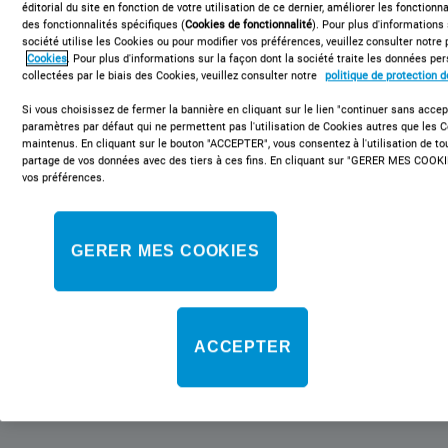
éditorial du site en fonction de votre utilisation de ce dernier, améliorer les fonctionna
des fonctionnalités spécifiques (
Cookies de fonctionnalité
). Pour plus d'informations
société utilise les Cookies ou pour modifier vos préférences, veuillez consulter notre 
Cookies
. Pour plus d'informations sur la façon dont la société traite les données p
BWDE91284XWFR N
collectées par le biais des Cookies, veuillez consulter notre
politique de protection 
Lave-linge hublot posable Indesit:
Si vous choisissez de fermer la bannière en cliquant sur le lien "continuer sans accept
paramètres par défaut qui ne permettent pas l'utilisation de Cookies autres que les 
9,0 kg - BWDE91284XWFR N
maintenus. En cliquant sur le bouton "ACCEPTER", vous consentez à l'utilisation de t
partage de vos données avec des tiers à ces fins. En cliquant sur "GERER MES COOKI
Ce lave-linge hublot posable Indesit présente les caractéristiques
vos préférences.
suivantes : grande capacité de 9,0 kg. Une vitesse d'essorage
rapide de 1200 tours/min. Couleur blanche.
GERER MES COOKIES
Classe énergétique
Indice de réparabilité
ACCEPTER
Cette référence n'est plus disponible