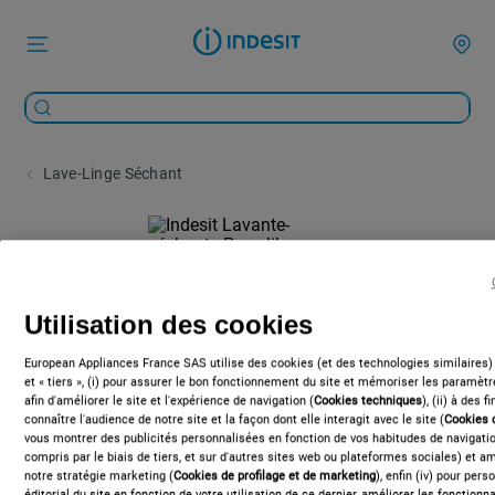
Lave-Linge Séchant
Utilisation des cookies
European Appliances France SAS utilise des cookies (et des technologies similaires)
et « tiers », (i) pour assurer le bon fonctionnement du site et mémoriser les paramètre
afin d'améliorer le site et l'expérience de navigation (
Cookies techniques
), (ii) à des 
connaître l'audience de notre site et la façon dont elle interagit avec le site (
Cookies 
vous montrer des publicités personnalisées en fonction de vos habitudes de navigation
compris par le biais de tiers, et sur d'autres sites web ou plateformes sociales) et amé
notre stratégie marketing (
Cookies de profilage et de marketing
), enfin (iv) pour per
éditorial du site en fonction de votre utilisation de ce dernier, améliorer les fonctionna