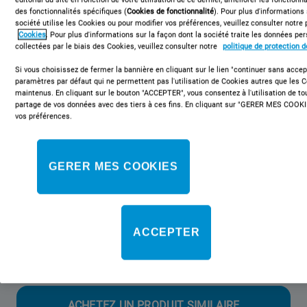
des fonctionnalités spécifiques (
Cookies de fonctionnalité
). Pour plus d'informations
société utilise les Cookies ou pour modifier vos préférences, veuillez consulter notre 
Cookies
. Pour plus d'informations sur la façon dont la société traite les données p
collectées par le biais des Cookies, veuillez consulter notre
politique de protection 
BDE761682XKFR N
Lave-linge séchant posable Indesit:
Si vous choisissez de fermer la bannière en cliquant sur le lien "continuer sans accept
paramètres par défaut qui ne permettent pas l'utilisation de Cookies autres que les 
7,0 kg - BDE761682XKFR N
maintenus. En cliquant sur le bouton "ACCEPTER", vous consentez à l'utilisation de t
partage de vos données avec des tiers à ces fins. En cliquant sur "GERER MES COOKI
vos préférences.
Ce lave-linge séchant posable Indesit présente les caractéristiques
suivantes : une capacité de séchage de 6,0 kg. Une vitesse
d'essorage rapide de 1600 tours/min. Couleur noire.
GERER MES COOKIES
Classe énergétique
ACCEPTER
Cette référence n'est plus disponible
ACHETEZ UN PRODUIT SIMILAIRE