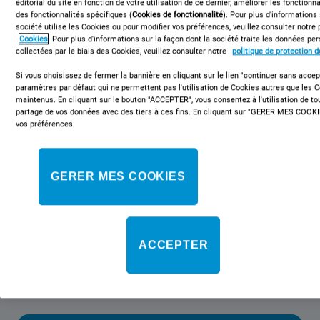
éditorial du site en fonction de votre utilisation de ce dernier, améliorer les fonctionna
des fonctionnalités spécifiques (
Cookies de fonctionnalité
). Pour plus d'informations
société utilise les Cookies ou pour modifier vos préférences, veuillez consulter notre 
Cookies
. Pour plus d'informations sur la façon dont la société traite les données p
collectées par le biais des Cookies, veuillez consulter notre
politique de protection 
I55TM 4110 S 1
Réfrigérateur double-porte posable
Si vous choisissez de fermer la bannière en cliquant sur le lien "continuer sans accept
paramètres par défaut qui ne permettent pas l'utilisation de Cookies autres que les 
Indesit - I55TM 4110 S 1
maintenus. En cliquant sur le bouton "ACCEPTER", vous consentez à l'utilisation de t
partage de vos données avec des tiers à ces fins. En cliquant sur "GERER MES COOKI
vos préférences.
Ce réfrigérateur double-porte posable Indesit présente les
caractéristiques suivantes : couleur silver. Étagères robustes et
élégantes pour y placer vos aliments en toute sécurité. Balconnet
pratique pour y placer vos bouteilles en toute sécurité.
GERER MES COOKIES
Classe énergétique
ACCEPTER
Cette référence n'est plus disponible