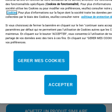
des fonctionnalités spécifiques (
Cookies de fonctionnalité
). Pour plus d'informations
société utilise les Cookies ou pour modifier vos préférences, veuillez consulter notre 
Cookies
. Pour plus d'informations sur la façon dont la société traite les données p
collectées par le biais des Cookies, veuillez consulter notre
politique de protection 
CAA 55 NX 1
Réfrigérateur posable Indesit - CAA 55
Si vous choisissez de fermer la bannière en cliquant sur le lien "continuer sans accept
paramètres par défaut qui ne permettent pas l'utilisation de Cookies autres que les 
NX 1
maintenus. En cliquant sur le bouton "ACCEPTER", vous consentez à l'utilisation de t
partage de vos données avec des tiers à ces fins. En cliquant sur "GERER MES COOKI
vos préférences.
Ce réfrigérateur posable Indesit présente les caractéristiques
suivantes : couleur inox. Design inox. Balconnet pratique pour y
placer vos bouteilles en toute sécurité.
GERER MES COOKIES
Classe énergétique
ACCEPTER
Cette référence n'est plus disponible
ACHETEZ UN PRODUIT SIMILAIRE